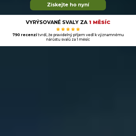
Získejte ho nyní
VYRÝSOVANÉ SVALY ZA
1 MĚSÍC
790 recenzí
tvrdí, že pravidelný příjem vedl k významnému
nárůstu svalů za 1 měsíc